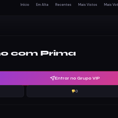
Início
Em Alta
Recentes
Mais Vistos
Mais Vo
mo com Prima
Entrar no Grupo VIP
0