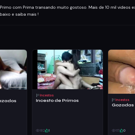
Primo com Prima transando muito gostoso. Mais de 10 mil videos exc
abaixo e saiba mais !
Incestos
Incestos
Incesto de Primos
Vazados
Gozadas 
182
1
117
0