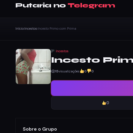
Putaria no
Telegram
Início
Incestos
Incesto Primo com Prima
›
›
Incestos
Incesto Pri
15
visualizações
0
0
0
Sobre o Grupo