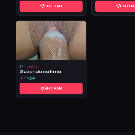
ENTRAR
ENTRA
Incestos
Gozando na Irmã
109
0
ENTRAR